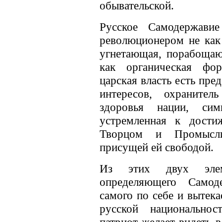
обывательской.
Русское Самодержави
революционером не как
угнетающая, порабоща
как органическая фор
царская власть есть пре
интересов, охранител
здоровья нации, си
устремленная к дости
Творцом и Промыслит
присущей ей свободой.
Из этих двух элем
определяющего Самод
самого по себе и вытека
русской национально