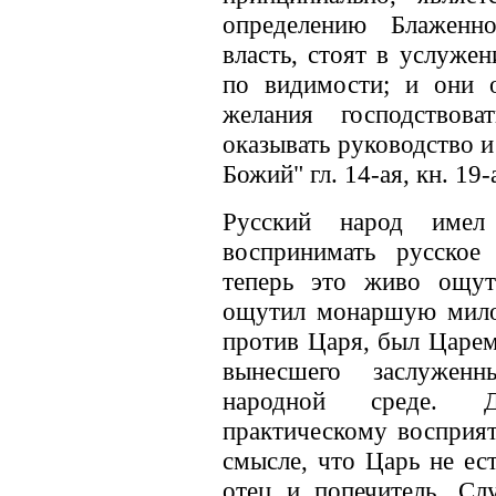
определению Блаженно
власть, стоят в услужен
по видимости; и они 
желания господствов
оказывать руководство и
Божий" гл. 14-ая, кн. 19-
Русский народ имел
воспринимать русское
теперь это живо ощут
ощутил монаршую милос
против Царя, был Царем
вынесшего заслужен
народной среде. Д
практическому восприя
смысле, что Царь не ес
отец и попечитель. Сл