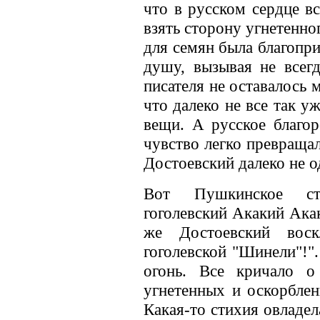
что в русском сердце вс
взять сторону угнетенног
для семян была благопри
душу, вызывая не всег
писателя не оставалось м
что далеко не все так у
вещи. А русское благор
чувство легко превращал
Достоевский далеко не о
Вот Пушкинское сти
гоголевский Акакий Ака
же Достоевский вос
гоголевской "Шинели"!".
огонь. Все кричало о
угнетенных и оскорблен
Какая-то стихия овладе