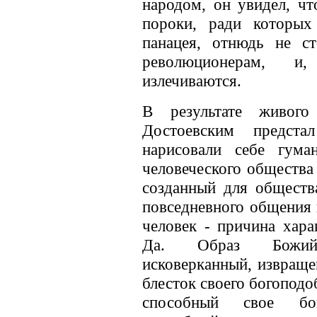
народом, он увидел, чт
пороки, ради которых
панацея, отнюдь не ст
революционерам, и
излечиваются.
В результате живог
Достоевским предста
нарисовали себе гум
человеческого общества 
созданный для общества
повседневного общения 
человек - причина хар
Да. Образ Божий.
исковерканный, извраще
блесток своего богоподо
способный свое бого