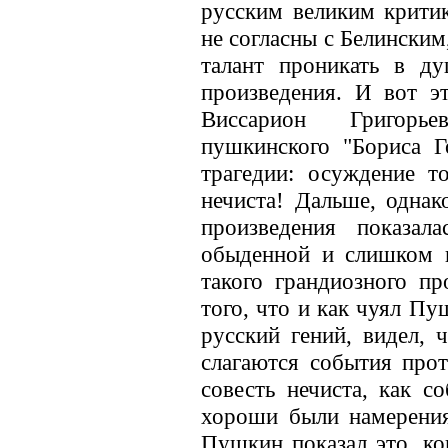
русским великим крит
не согласны с Белинским
талант проникать в ду
произведения. И вот э
Виссарион Григорье
пушкинского "Бориса Г
трагедии: осуждение т
нечиста! Дальше, однак
произведения показала
обыденной и слишком и
такого грандиозного пр
того, что и как чуял П
русский гений, видел, ч
слагаются события прот
совесть нечиста, как с
хороши были намерения
Пушкин показал это, ко