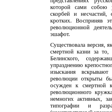
представлениях русск
которой сами собою у
скорбей и несчастий,
кротких. Восприняв э
революционной деятел
эшафот.
Существовала версия, я
смертной казни за то,
Белинского, содержа
упразднению крепостног
изыскания вскрываю
революции открыты бы
осужден к смертной к
революционного кружк
немногих активных, з
типографии и разр