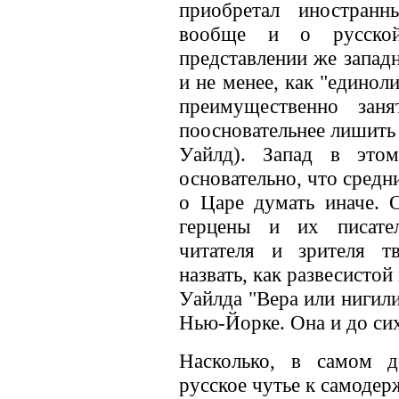
приобретал иностранн
вообще и о русско
представлении же западн
и не менее, как "единол
преимущественно зан
поосновательнее лишить 
Уайлд). Запад в этом
основательно, что средн
о Царе думать иначе. 
герцены и их писател
читателя и зрителя т
назвать, как развесисто
Уайлда "Вера или нигил
Нью-Йорке. Она и до сих 
Насколько, в самом д
русское чутье к самодер