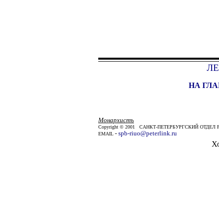
Л
НА ГЛ
Монархистъ
Copyright © 2001 САНКТ-ПЕТЕРБУРГСКИЙ ОТД
-
spb-riuo@peterlink.ru
EMAIL
Х