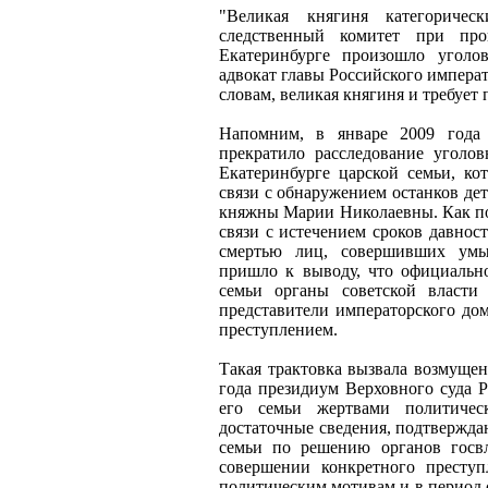
"Великая княгиня категоричес
следственный комитет при про
Екатеринбурге произошло уголо
адвокат главы Российского императ
словам, великая княгиня и требует
Напомним, в январе 2009 года
прекратило расследование уголов
Екатеринбурге царской семьи, ко
связи с обнаружением останков де
княжны Марии Николаевны. Как по
связи с истечением сроков давнос
смертью лиц, совершивших умыш
пришло к выводу, что официально
семьи органы советской власти
представители императорского до
преступлением.
Такая трактовка вызвала возмущен
года президиум Верховного суда Р
его семьи жертвами политичес
достаточные сведения, подтвержда
семьи по решению органов госв
совершении конкретного престу
политическим мотивам и в период с