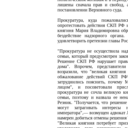
лишены сначала прав и свобод,
постановлении Верховного суда.
Прокуратура, куда пожаловали
опротестовать действия СКП РФ и 
княгиня Мария Владимировна обр
бездействие надзорного органа.
удовлетворить претензии главы Рос
"Прокуратура не осуществила над
семьи, который предусмотрен зак
Решение СКП РФ нарушает права
дома". Впрочем, представители
возразили, что "великая княгин
обжалование действий СКП РФ"
затруднились пояснить, почему 
лицом", и посоветовали присл
прокуратура не сочла великую кн
семьи, поэтому и назвала ее не
Резник. "Получается, что решение
могут затрагивать интересы 
императора",— возмущен адвокат 
намерен добиться отмены решения Т
"Великая княгиня потребует пр