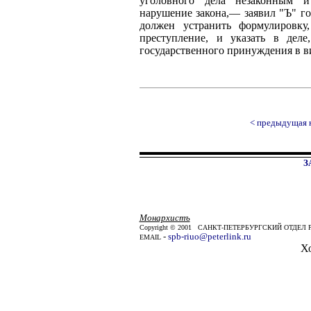
уголовного дела незаконным и
нарушение закона,— заявил "Ъ" 
должен устранить формулировку
преступление, и указать в де
государственного принуждения в 
< предыдущая 
З
Монархистъ
Copyright © 2001 САНКТ-ПЕТЕРБУРГСКИЙ ОТД
-
spb-riuo@peterlink.ru
EMAIL
Х