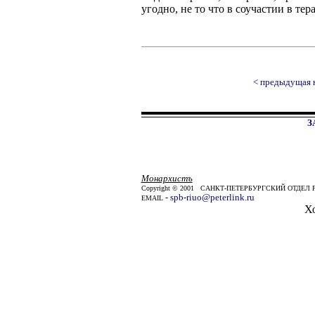
угодно, не то что в соучастии в те
< предыдущая 
З
Монархистъ
Copyright © 2001 САНКТ-ПЕТЕРБУРГСКИЙ ОТД
-
spb-riuo@peterlink.ru
EMAIL
Х