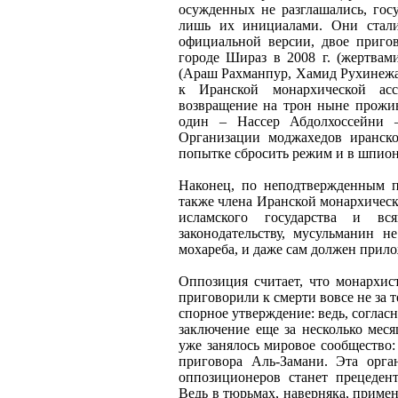
осужденных не разглашались, гос
лишь их инициалами. Они стали
официальной версии, двое пригов
городе Шираз в 2008 г. (жертвам
(Араш Рахманпур, Хамид Рухинежа
к Иранской монархической ас
возвращение на трон ныне прож
один – Нассер Абдолхоссейни –
Организации моджахедов иранско
попытке сбросить режим и в шпион
Наконец, по неподтвержденным 
также члена Иранской монархическ
исламского государства и вся
законодательству, мусульманин н
мохареба, и даже сам должен прило
Оппозиция считает, что монархист
приговорили к смерти вовсе не за те
спорное утверждение: ведь, согла
заключение еще за несколько меся
уже занялось мировое сообщество: т
приговора Аль-Замани. Эта орга
оппозиционеров станет прецедент
Ведь в тюрьмах, наверняка, примен